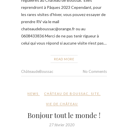
régulières au Château de Boussac Elles
reprendront à Pâques 2023 Cependant, pour
les rares visites d’hiver, vous pouvez essayer de
prendre RV via le mail
chateaudeboussac@orange.fr ou au
0608433836 Merci de ne pas tenir rigueur à
celui qui vous répond si aucune visite n’est pas…
READ MORE
ChâteaudeBoussac
No Comments
NEWS
CHÂTEAU DE BOUSSAC
,
SITE
,
VIE DE CHÂTEAU
Bonjour tout le monde !
27 février 2020